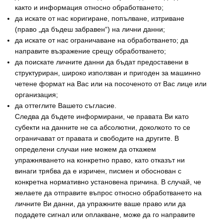
както и информация относно обработването;
да искате от нас коригиране, попълване, изтриване
(право „да бъдеш забравен“) на лични данни;
да искате от нас ограничаване на обработването; да
направите възражение срещу обработването;
да поискате личните данни да бъдат предоставени в
структуриран, широко използван и пригоден за машинно
четене формат на Вас или на посоченото от Вас лице или
организация;
да оттеглите Вашето съгласие.
Следва да бъдете информирани, че правата Ви като
субекти на данните не са абсолютни, доколкото то се
ограничават от правата и свободите на другите. В
определени случаи ние можем да откажем
упражняването на конкретно право, като отказът ни
винаги трябва да е изричен, писмен и обоснован с
конкретна нормативно установена причина. В случай, че
желаете да отправите въпрос относно обработването на
личните Ви данни, да упражните ваше право или да
подадете сигнал или оплакване, може да го направите