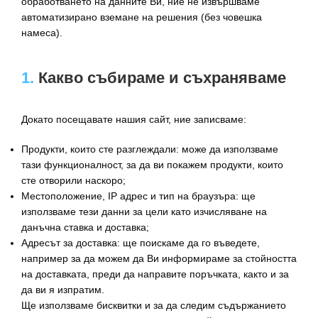
обработването на данните Ви, ние не извършваме
автоматизирано вземане на решения (без човешка
намеса).
1.
Какво събираме и съхраняваме
Докато посещавате нашия сайт, ние записваме:
Продукти, които сте разглеждали: може да използваме
тази функционалност, за да ви покажем продукти, които
сте отворили наскоро;
Местоположение, IP адрес и тип на браузъра: ще
използваме тези данни за цели като изчисляване на
данъчна ставка и доставка;
Адресът за доставка: ще поискаме да го въведете,
например за да можем да Ви информираме за стойността
на доставката, преди да направите поръчката, както и за
да ви я изпратим.
Ще използваме бисквитки и за да следим съдържанието