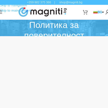
+359 882 375 366
|
shop@magniti.bg
Skip to navigation
Skip to main content
BG
Политика за
поверителност
Home
/
Политика за поверителност