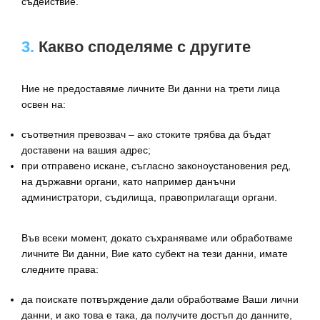
съдействие.
3.
Какво споделяме с другите
Ние не предоставяме личните Ви данни на трети лица
освен на:
съответния превозвач – ако стоките трябва да бъдат
доставени на вашия адрес;
при отправено искане, съгласно законоустановения ред,
на държавни органи, като например данъчни
администратори, съдилища, правоприлагащи органи.
Във всеки момент, докато съхраняваме или обработваме
личните Ви данни, Вие като субект на тези данни, имате
следните права:
да поискате потвърждение дали обработваме Ваши лични
данни, и ако това е така, да получите достъп до данните,