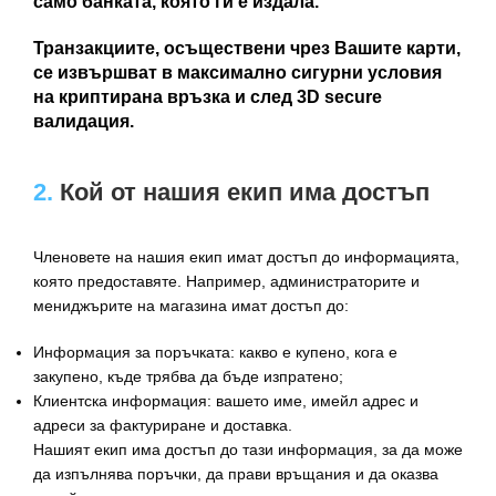
само банката, която ги е издала.
Транзакциите, осъществени чрез Вашите карти,
се извършват в максимално сигурни условия
на криптирана връзка и след 3D secure
валидация.
2.
Кой от нашия екип има достъп
Членовете на нашия екип имат достъп до информацията,
която предоставяте. Например, администраторите и
мениджърите на магазина имат достъп до:
Информация за поръчката: какво е купено, кога е
закупено, къде трябва да бъде изпратено;
Клиентска информация: вашето име, имейл адрес и
адреси за фактуриране и доставка.
Нашият екип има достъп до тази информация, за да може
да изпълнява поръчки, да прави връщания и да оказва