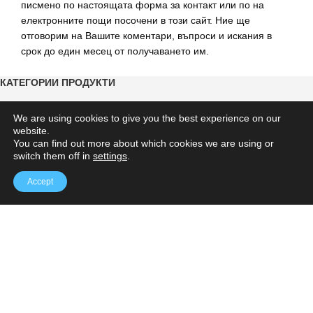
писмено по настоящата форма за контакт или по на
електронните пощи посочени в този сайт. Ние ще
отговорим на Вашите коментари, въпроси и искания в
срок до един месец от получаването им.
КАТЕГОРИИ ПРОДУКТИ
Неодимови магнити
95
We are using cookies to give you the best experience on our
Феритни магнити
website.
11
You can find out more about which cookies we are using or
AlNiCo магнити
switch them off in
settings
.
2
Магнитни аксесоари
11
Accept
Магнитно закрепване
7
Магнитни фолиа и ленти
13
Магнитни комплекти
5
Магнитодиелектрични сърцевини
3
MAGNITI.BG
Условия за ползване