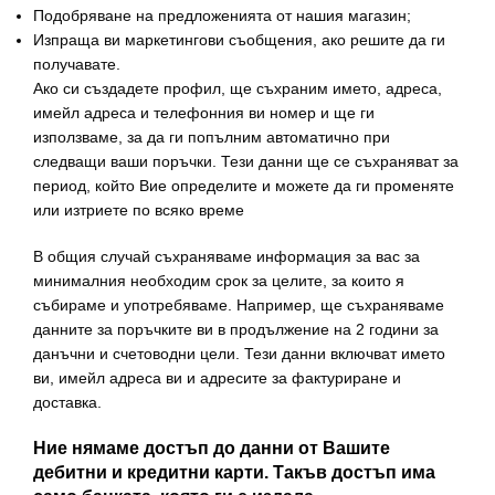
Подобряване на предложенията от нашия магазин;
Изпраща ви маркетингови съобщения, ако решите да ги
получавате.
Ако си създадете профил, ще съхраним името, адреса,
имейл адреса и телефонния ви номер и ще ги
използваме, за да ги попълним автоматично при
следващи ваши поръчки. Тези данни ще се съхраняват за
период, който Вие определите и можете да ги променяте
или изтриете по всяко време
В общия случай съхраняваме информация за вас за
минималния необходим срок за целите, за които я
събираме и употребяваме. Например, ще съхраняваме
данните за поръчките ви в продължение на 2 години за
данъчни и счетоводни цели. Тези данни включват името
ви, имейл адреса ви и адресите за фактуриране и
доставка.
Ние нямаме достъп до данни от Вашите
дебитни и кредитни карти. Такъв достъп има