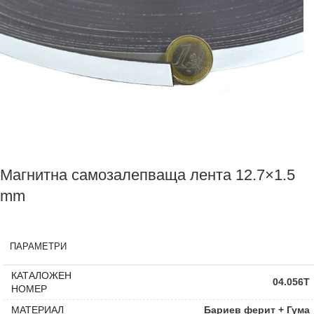
лепило, закрепените с помощта на магнитно фолио
предмети могат лесно да бъда отлепени, без да се
повреди повърхността, върху която са били поставени.
Магнитна самозалепваща лента 12.7×1.5
mm
ПАРАМЕТРИ
КАТАЛОЖЕН
04.056T
НОМЕР
МАТЕРИАЛ
Бариев ферит + Гума