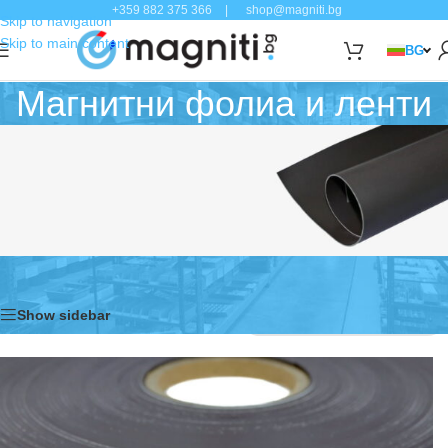
+359 882 375 366
|
shop@magniti.bg
Skip to navigation
Skip to main content
BG
Магнитни фолиа и ленти
Начало
Магнитни фолиа и ленти
Showing all 13 results
Show sidebar
Магнитните фолиа и магнитните ленти могат да се
използват като основа на различни табели, рекламни
постери, сувенири, цифри и букви, които се закрепват
върху железни повърхнини (най-често хладилници
магнитни дъски и повърхности на машини).
За разлика обикновените самозалепващи фолиа или