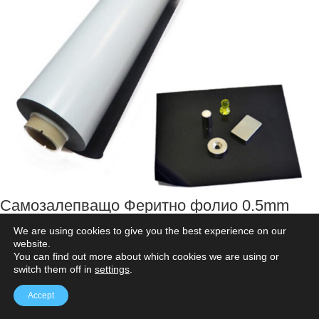
Самозалепващо Феритно фолио 0.5mm
We are using cookies to give you the best experience on our
website.
You can find out more about which cookies we are using or
ПАРАМЕТРИ
switch them off in
settings
.
Не е намагнитено. То се
Accept
намагнитва, когато върху
НАМАГНИТВАНЕ
него се постави постоянен