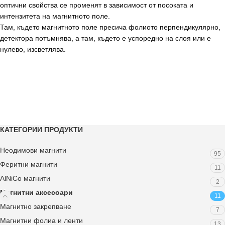
оптични свойства се променят в зависимост от посоката и
интензитета на магнитното поле.
Там, където магнитното поле пресича фолиото перпендикулярно,
детектора потъмнява, а там, където е успоредно на слоя или е
нулево, изсветлява.
КАТЕГОРИИ ПРОДУКТИ
Неодимови магнити
95
Феритни магнити
11
AlNiCo магнити
2
Магнитни аксесоари
11
Магнитно закрепване
7
Магнитни фолиа и ленти
13