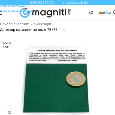
+359 882 375 366
|
shop@magniti.bg
Skip to navigation
Skip to main content
BG
Начало
Магнитни аксесоари
Детектор на магнитно поле 75×75 mm
SOLD
OUT
Click to enlarge