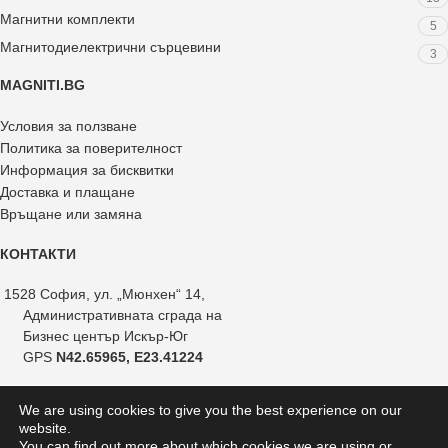
Магнитни комплекти
5
Магнитодиелектрични сърцевини
3
MAGNITI.BG
Условия за ползване
Политика за поверителност
Информация за бисквитки
Доставка и плащане
Връщане или замяна
КОНТАКТИ
1528 София, ул. „Мюнхен“ 14,
Административната сграда на
Бизнес център Искър-Юг
GPS
N42.65965, E23.41224
+359 882 375 366
We are using cookies to give you the best experience on our
+359 888 821 239
website.
+359 887 051 517
You can find out more about which cookies we are using or