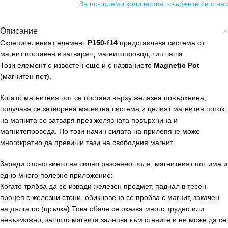
За по-големи количества, свържете се с нас
Описание
Скрепителеният елемент
P150-f14
представлява система от
магнит поставен в затварящ магнитопровод, тип чаша.
Този елемент е известен още и с названието
Magnetic Pot
(магнитен пот).
Когато магнитния пот се постави върху желязна повърхнина,
получава се затворена магнитна система и целият магнитен поток
на магнита се затваря през желязната повърхнина и
магнитопровода. По този начин силата на прилепяне може
многократно да превиши тази на свободния магнит.
Заради отсъствието на силно разсеяно поле, магнитният пот има и
едно много полезно приложение:
Когато трябва да се извади железен предмет, паднал в тесен
процеп с железни стени, обикновено се пробва с магнит, закачен
на дълга ос (пръчка).Това обаче се оказва много трудно или
невъзможно, защото магнита залепва към стените и не може да се