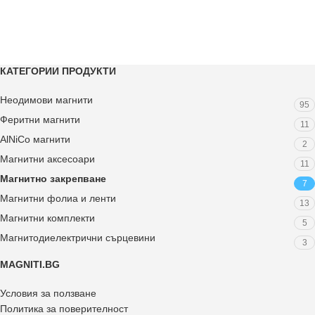
КАТЕГОРИИ ПРОДУКТИ
Неодимови магнити
95
Феритни магнити
11
AlNiCo магнити
2
Магнитни аксесоари
11
Магнитно закрепване
7
Магнитни фолиа и ленти
13
Магнитни комплекти
5
Магнитодиелектрични сърцевини
3
MAGNITI.BG
Условия за ползване
Политика за поверителност