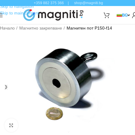
+359 882 375 366
|
shop@magniti.bg
Skip to navigation
Skip to main content
BG
Начало
Магнитно закрепване
Магнитен пот P150-f14
Click to enlarge