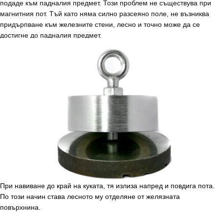
подаде към падналия предмет. Този проблем не съществува при
магнитния пот. Тъй като няма силно разсеяно поле, не възниква
придърпване към железните стени, лесно и точно може да се
достигне до падналия предмет.
При навиване до край на куката, тя излиза напред и повдига пота.
По този начин става лесното му отделяне от желязната
повърхнина.