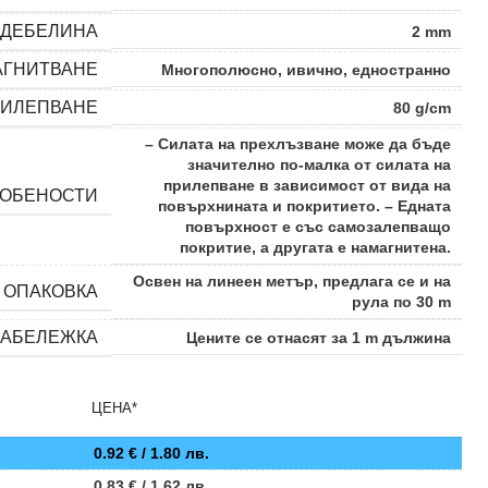
ДЕБЕЛИНА
2 mm
АГНИТВАНЕ
Многополюсно, ивично, едностранно
РИЛЕПВАНЕ
80 g/cm
– Силата на прехлъзване може да бъде
значително по-малка от силата на
прилепване в зависимост от вида на
ОБЕНОСТИ
повърхнината и покритието. – Едната
повърхност е със самозалепващо
покритие, а другата е намагнитена.
Освен на линеен метър, предлага се и на
ОПАКОВКА
рула по 30 m
ЗАБЕЛЕЖКА
Цените се отнасят за 1 m дължина
ЦЕНА*
0.92
€
/ 1.80 лв.
0.83
€
/ 1.62 лв.