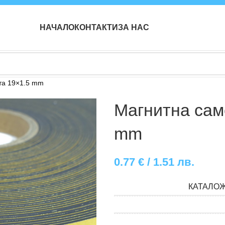
НАЧАЛО
КОНТАКТИ
ЗА НАС
та 19×1.5 mm
Магнитна сам
mm
0.77
€
/ 1.51 лв.
КАТАЛО