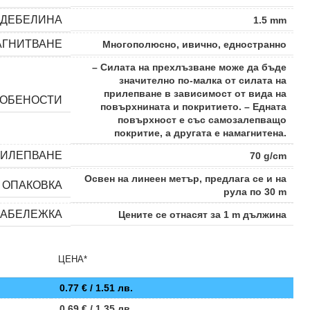
ДЕБЕЛИНА
1.5 mm
АГНИТВАНЕ
Многополюсно, ивично, едностранно
– Силата на прехлъзване може да бъде
значително по-малка от силата на
прилепване в зависимост от вида на
ОБЕНОСТИ
повърхнината и покритието. – Едната
повърхност е със самозалепващо
покритие, а другата е намагнитена.
РИЛЕПВАНЕ
70 g/cm
Освен на линеен метър, предлага се и на
ОПАКОВКА
рула по 30 m
ЗАБЕЛЕЖКА
Цените се отнасят за 1 m дължина
ЦЕНА*
0.77
€
/ 1.51 лв.
0.69
€
/ 1.35 лв.