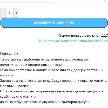
ДОБАВЯНЕ В КОЛИЧКАТА
*Всички цени са с включен ДДС
За по-големи количества, свържете се с нас
Описание
Топчетата са изработени от магнитномека стомана, т.е.
намагнитват се и остават намагнитени
само при поставяне в магнитно поле или при допир с постоянни
магнити.
Затова към едно топче може да бъдат прилепяни няколко магнита
с различни полюси.
С топчетата могат да се провеждат интересни демонстрации и в
комбинация с магнити
да се конструират сложни двумерни и тримерни фигури.