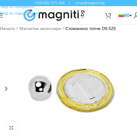
+359 882 375 366
|
shop@magniti.bg
Skip to navigation
Skip to main content
BG
Начало
Магнитни аксесоари
Стоманено топче D9.525
Click to enlarge