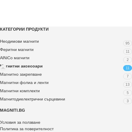
КАТЕГОРИИ ПРОДУКТИ
Неодимови магнити
95
Феритни магнити
11
AlNiCo магнити
2
Магнитни аксесоари
11
Магнитно закрепване
7
Магнитни фолиа и ленти
13
Магнитни комплекти
5
Магнитодиелектрични сърцевини
3
MAGNITI.BG
Условия за ползване
Политика за поверителност