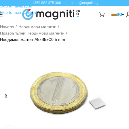
+359 882 375 366
|
shop@magniti.bg
Skip to navigation
Skip to main content
BG
Начало
Неодимови магнити
Правоъгълни Неодимови магнити
Неодимов магнит A5xB5xC0.5 mm