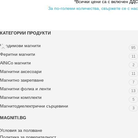
*Всички цени са с включен ДДС
За по-големи количества, свържете се с нас
КАТЕГОРИИ ПРОДУКТИ
Неодимови магнити
95
Феритни магнити
11
AlNiCo магнити
2
Магнитни аксесоари
11
Магнитно закрепване
7
Магнитни фолиа и ленти
13
Магнитни комплекти
5
Магнитодиелектрични сърцевини
3
MAGNITI.BG
Условия за ползване
Политика за поверителност