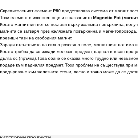
Скрепителеният елемент
P80
представлява система от магнит пос
Този елемент е известен още и с названието
Magnetic Pot
(
магнит
Когато магнитния пот се постави върху желязна повърхнина, получ
магнита се затваря през желязната повърхнина и магнитопровода.
превиши тази на свободния магнит.
Заради отсъствието на силно разсеяно поле, магнитният пот има 
Когато трябва да се извади железен предмет, паднал в тесен проце
дълга ос (пръчка).Това обаче се оказва много трудно или невъзмо
подаде към падналия предмет. Този проблем не съществува при ма
придърпване към железните стени, лесно и точно може да се дост