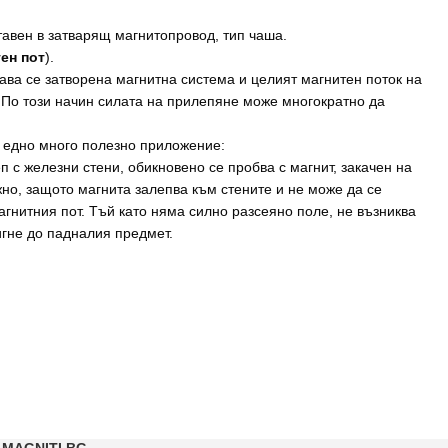
тавен в затварящ магнитопровод, тип чаша.
ен пот
).
ава се затворена магнитна система и целият магнитен поток на
 По този начин силата на прилепяне може многократно да
и едно много полезно приложение:
п с железни стени, обикновено се пробва с магнит, закачен на
жно, защото магнита залепва към стените и не може да се
гнитния пот. Тъй като няма силно разсеяно поле, не възниква
игне до падналия предмет.